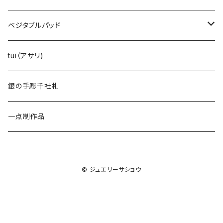
ベジタブルパッド
レンコン
tui（アサリ)
オクラ
銀の手彫千社札
一点制作品
© ジュエリーサショウ