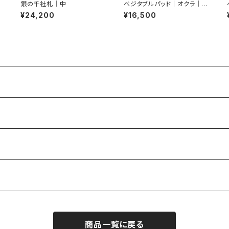
｜
銀の千社札｜中
ベジタブルパッド｜オクラ｜ピ
アス
¥24,200
¥16,500
商品一覧に戻る