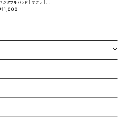
ベジタブルパッド｜オクラ｜ピ
ンブローチ（２輪）
¥11,000