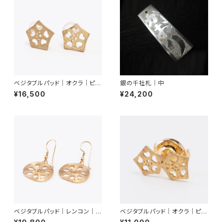
ベジタブルパッド｜オクラ｜ピア
銀の千社札｜中
ス
¥16,500
¥24,200
ベジタブルパッド｜レンコン｜ピ
ベジタブルパッド｜オクラ｜ピン
アス
ブローチ（２輪）