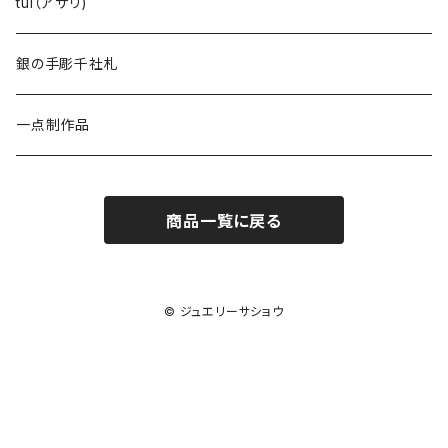
レンコン
tui（アサリ)
オクラ
銀の手彫千社札
一点制作品
商品一覧に戻る
© ジュエリーサショウ