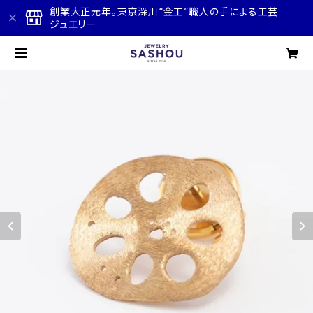
創業大正元年。東京深川“金工”職人の手による工芸
ジュエリー