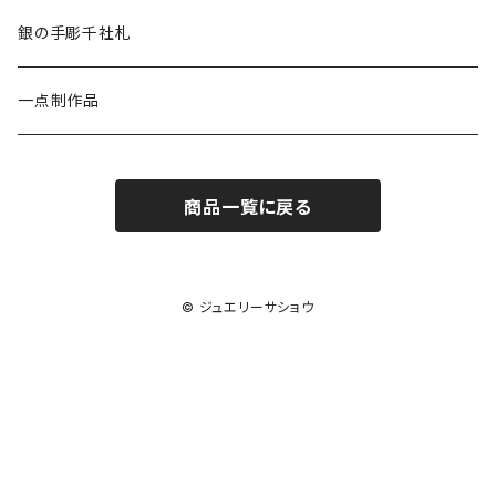
オクラ
銀の手彫千社札
一点制作品
商品一覧に戻る
© ジュエリーサショウ