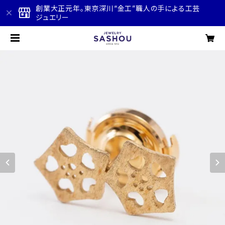
創業大正元年。東京深川“金工”職人の手による工芸
ジュエリー