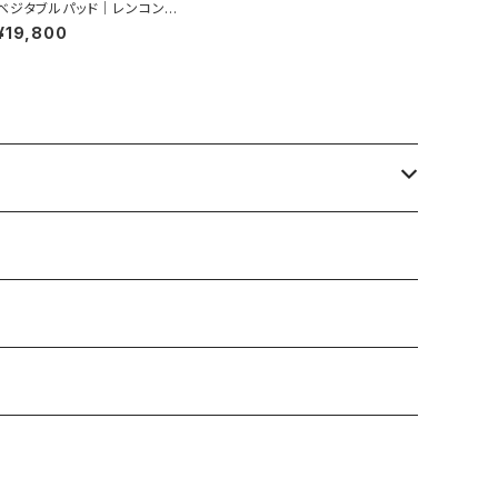
ベジタブルパッド｜レンコン｜
ピアス
¥19,800