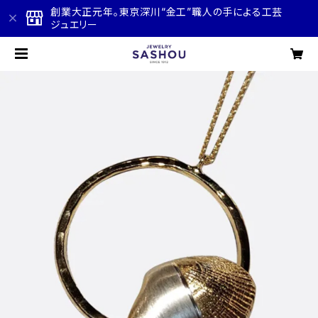
創業大正元年。東京深川“金工”職人の手による工芸
ジュエリー