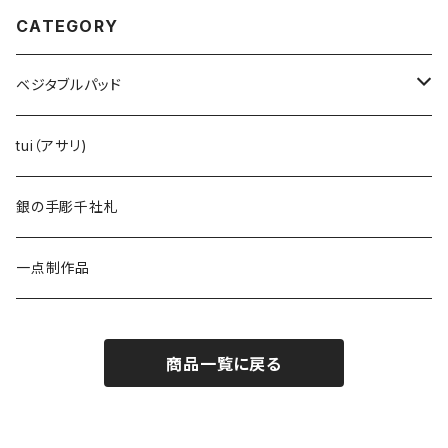
CATEGORY
ベジタブルパッド
レンコン
tui（アサリ)
オクラ
銀の手彫千社札
一点制作品
商品一覧に戻る